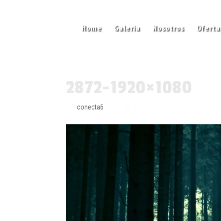
Home
Galería
Nosotros
Oferta
2872-1920×1080
por
conecta6
|
2 Dic 2016