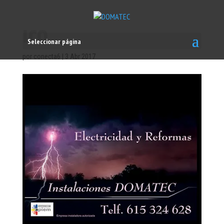
ICO
Seleccionar página
por
conecta6
|
3 Abr 2017